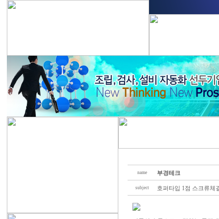
부경테크
name
호퍼타입 1점 스크류체
subject