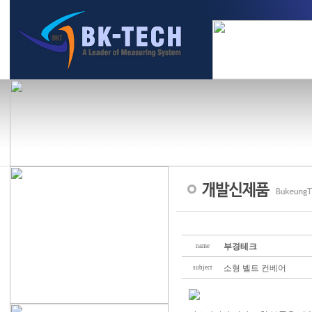
부경테크
name
소형 벨트 컨베어
subject