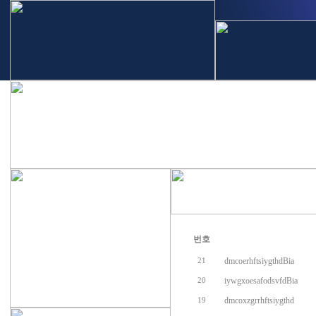
번호
dmcoerhftsiygthdBia
21
iywgxoesafodsvfdBia
20
dmcoxzgrrhftsiygthd
19