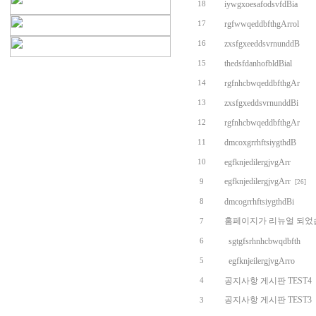
iywgxoesafodsvfdBia
18
rgfwwqeddbfthgArrol
17
zxsfgxeeddsvrnunddB
16
thedsfdanhofbldBial
15
rgfnhcbwqeddbfthgAr
14
zxsfgxeddsvrnunddBi
13
rgfnhcbwqeddbfthgAr
12
dmcoxgrrhftsiygthdB
11
egfknjedilergjvgArr
10
egfknjedilergjvgArr
9
[26]
dmcogrrhftsiygthdBi
8
홈페이지가 리뉴얼 되었
7
sgtgfsrhnhcbwqdbfth
6
egfknjeilergjvgArro
5
공지사항 게시판 TEST4
4
공지사항 게시판 TEST3
3