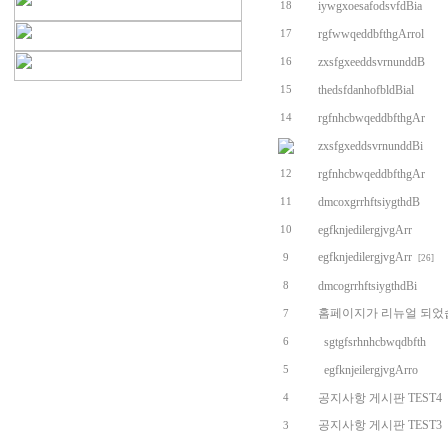
iywgxoesafodsvfdBia
18
rgfwwqeddbfthgArrol
17
zxsfgxeeddsvrnunddB
16
thedsfdanhofbldBial
15
rgfnhcbwqeddbfthgAr
14
zxsfgxeddsvrnunddBi
rgfnhcbwqeddbfthgAr
12
dmcoxgrrhftsiygthdB
11
egfknjedilergjvgArr
10
egfknjedilergjvgArr
9
[26]
dmcogrrhftsiygthdBi
8
홈페이지가 리뉴얼 되었
7
sgtgfsrhnhcbwqdbfth
6
egfknjeilergjvgArro
5
공지사항 게시판 TEST4
4
공지사항 게시판 TEST3
3