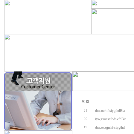
번호
dmcoerhftsiygthdBia
21
iywgxoesafodsvfdBia
20
dmcoxzgrrhftsiygthd
19